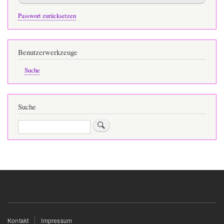
Passwort zurücksetzen
Benutzerwerkzeuge
Suche
Suche
Suche
Fußbereichsmenü
Kontakt
Impressum