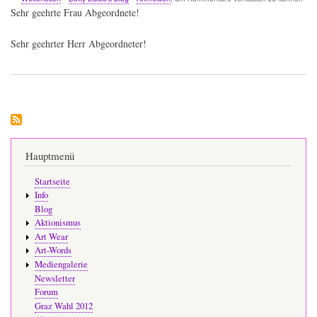
Abstimmung
Sehr geehrte Frau Abgeordnete!
zur
geplanten
Sehr geehrter Herr Abgeordneter!
Impfpflicht
(Mail
an
Abgeordnete)
Hauptmenü
Startseite
Info
Blog
Aktionismus
Art Wear
Art-Words
Mediengalerie
Newsletter
Forum
Graz Wahl 2012