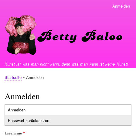
Direkt
Anmelden
User
zum
menu
Inhalt
Kunst ist was man nicht kann, denn was man kann ist keine Kunst!
Startseite
Anmelden
Pfadnavigation
Anmelden
Anmelden
Primäre
Passwort zurücksetzen
Reiter
Username